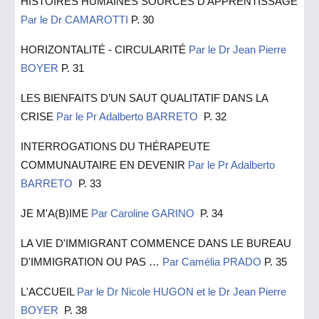
HISTOIRES HUMAINES SOURCES D'APPRENTISSAGE
Par le Dr CAMAROTTI
P. 30
HORIZONTALITÉ - CIRCULARITÉ
Par le Dr Jean Pierre
BOYER
P. 3
1
LES BIENFAITS D’UN SAUT QUALITATIF DANS LA
CRISE
Par le Pr Adalberto BARRETO
P.
3
2
INTERROGATIONS DU THÉRAPEUTE
COMMUNAUTAIRE EN DEVENIR
Par le Pr Adalberto
BARRETO
P.
3
3
JE M'A(B)IME
Par Caroline GARINO
P. 34
LA VIE D'IMMIGRANT COMMENCE DANS LE BUREAU
D'IMMIGRATION OU PAS …
Par Camélia PRADO
P.
3
5
L'ACCUEIL
Par le Dr Nicole HUGON et le Dr Jean Pierre
BOYER
P.
3
8